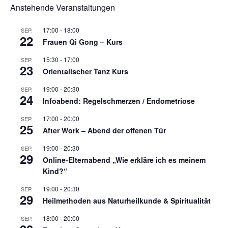
Anstehende Veranstaltungen
n
n
n
n
n
n
h
n
a
t
t
e
i
17:00
-
18:00
SEP.
22
n
o
Frauen Qi Gong – Kurs
,
n
15:30
-
17:00
SEP.
N
23
Orientalischer Tanz Kurs
a
v
19:00
-
20:30
SEP.
24
i
Infoabend: Regelschmerzen / Endometriose
g
17:00
-
20:00
a
SEP.
25
After Work – Abend der offenen Tür
t
i
19:00
-
20:30
SEP.
o
29
Online-Elternabend „Wie erkläre ich es meinem
n
Kind?“
19:00
-
20:30
SEP.
29
Heilmethoden aus Naturheilkunde & Spiritualität
18:00
-
20:00
SEP.