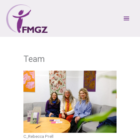
Zum
Inhalt
Hau
springen
Team
C_Rebecca Prell