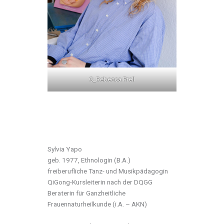
C_Rebecca Prell
Sylvia Yapo
geb. 1977, Ethnologin (B.A.)
freiberufliche Tanz- und Musikpädagogin
QiGong-Kursleiterin nach der DQGG
Beraterin für Ganzheitliche
Frauennaturheilkunde (i.A. – AKN)