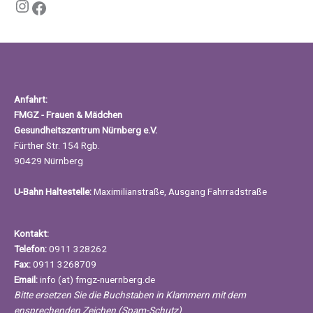
Instagram
Facebook
Anfahrt:
FMGZ - Frauen & Mädchen
Gesundheitszentrum Nürnberg e.V.
Fürther Str. 154 Rgb.
90429 Nürnberg
U-Bahn Haltestelle:
Maximilianstraße, Ausgang Fahrradstraße
Kontakt:
Telefon:
0911 328262
Fax:
0911 3268709
Email:
info (at) fmgz-nuernberg.de
Bitte ersetzen Sie die Buchstaben in Klammern mit dem
ensprechenden Zeichen (Spam-Schutz)