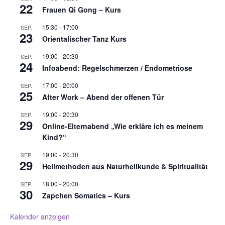
22
h
a
Frauen Qi Gong – Kurs
t
t
15:30
-
17:00
SEP.
e
i
23
Orientalischer Tanz Kurs
n
o
,
n
19:00
-
20:30
SEP.
N
24
Infoabend: Regelschmerzen / Endometriose
a
v
17:00
-
20:00
SEP.
25
i
After Work – Abend der offenen Tür
g
19:00
-
20:30
SEP.
a
29
Online-Elternabend „Wie erkläre ich es meinem
t
Kind?“
i
o
19:00
-
20:30
SEP.
29
n
Heilmethoden aus Naturheilkunde & Spiritualität
18:00
-
20:00
SEP.
30
Zapchen Somatics – Kurs
Kalender anzeigen