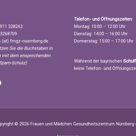
g
g
g
g
e
e
e
e
Telefon- und Öffnungszeiten:
n
n
n
n
911 328262
Montag: 10:00 – 12:00 Uhr
,
,
,
,
3268709
Dienstag: 14:00 – 16:00 Uhr
 (at) fmgz-nuernberg.de
Donnerstag: 15:00 – 17:00 Uhr
etzen Sie die Buchstaben in
 mit dem ensprechenden
Während der bayrischen
Schulf
Spam-Schutz)
keine Telefon- und Öffnungsze
 Nürnberg
l
acebook
pyright © 2026
Frauen und Mädchen Gesundheitszentrum Nürnberg e