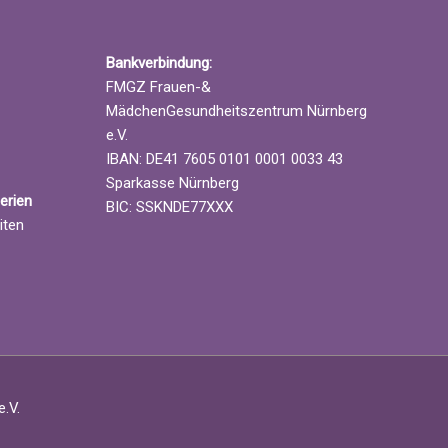
Bankverbindung:
FMGZ Frauen-&
MädchenGesundheitszentrum Nürnberg
e.V.
IBAN: DE41 7605 0101 0001 0033 43
Sparkasse Nürnberg
erien
BIC: SSKNDE77XXX
iten
.V.