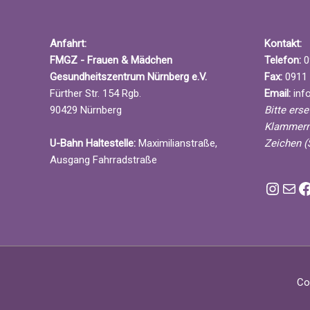
g
g
g
ü
e
e
e
s
Anfahrt:
Kontakt:
s
n
n
n
FMGZ - Frauen & Mädchen
Telefon:
0
e
,
,
,
Gesundheitszentrum Nürnberg e.V.
Fax:
0911 
l
Fürther Str. 154 Rgb.
Email:
info
w
90429 Nürnberg
Bitte ers
o
Klammern
r
U-Bahn Haltestelle:
Maximilianstraße,
Zeichen (
t
Ausgang Fahrradstraße
.
Instagram FMGZ
E-Mai
F
Co