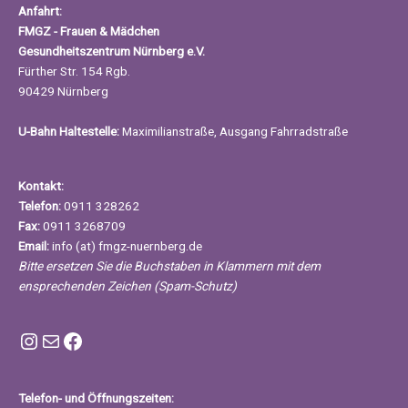
Anfahrt:
FMGZ - Frauen & Mädchen
Gesundheitszentrum Nürnberg e.V.
Fürther Str. 154 Rgb.
90429 Nürnberg
U-Bahn Haltestelle:
Maximilianstraße, Ausgang Fahrradstraße
Kontakt:
Telefon:
0911 328262
Fax:
0911 3268709
Email:
info (at) fmgz-nuernberg.de
Bitte ersetzen Sie die Buchstaben in Klammern mit dem
ensprechenden Zeichen (Spam-Schutz)
Instagram FMGZ Nürnberg
E-Mail
Facebook
Telefon- und Öffnungszeiten: