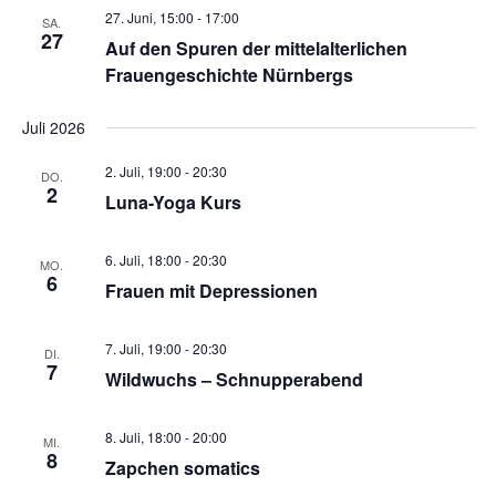
h
a
27. Juni, 15:00
-
17:00
SA.
27
t
t
Auf den Spuren der mittelalterlichen
e
i
Frauengeschichte Nürnbergs
n
o
,
n
Juli 2026
N
a
2. Juli, 19:00
-
20:30
DO.
v
2
Luna-Yoga Kurs
i
g
a
6. Juli, 18:00
-
20:30
MO.
6
t
Frauen mit Depressionen
i
o
7. Juli, 19:00
-
20:30
DI.
n
7
Wildwuchs – Schnupperabend
8. Juli, 18:00
-
20:00
MI.
8
Zapchen somatics