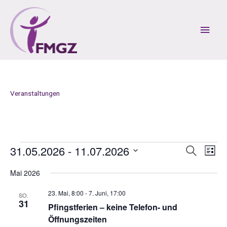
Zum
Inhalt
Hau
springen
Veranstaltungen
31.05.2026
 - 
11.07.2026
Veranstaltungen
V
V
S
L
u
e
e
i
D
c
r
r
Mai 2026
s
a
h
a
a
t
t
e
23. Mai, 8:00
-
7. Juni, 17:00
e
n
n
SO.
u
31
s
s
Pfingstferien – keine Telefon- und
m
t
t
Öffnungszeiten
w
a
a