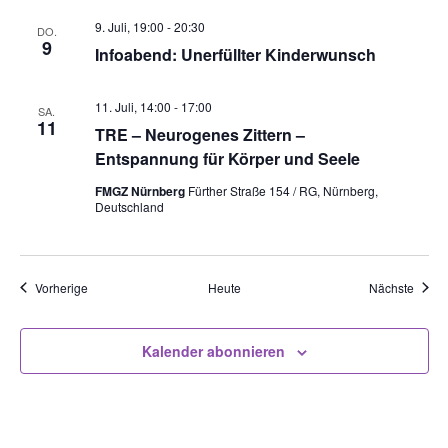
9. Juli, 19:00
-
20:30
DO.
9
Infoabend: Unerfüllter Kinderwunsch
11. Juli, 14:00
-
17:00
SA.
11
TRE – Neurogenes Zittern –
Entspannung für Körper und Seele
FMGZ Nürnberg
Fürther Straße 154 / RG, Nürnberg,
Deutschland
Veranstaltungen
Veran
Vorherige
Heute
Nächste
Kalender abonnieren