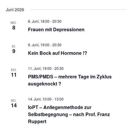
ä
l
l
h
Juni 2026
t
t
l
u
u
8. Juni, 18:00
-
20:30
e
MO.
n
n
8
n
Frauen mit Depressionen
g
g
.
e
A
9. Juni, 19:00
-
20:30
n
n
DI.
9
S
s
Kein Bock auf Hormone !?
u
i
c
c
11. Juni, 19:00
-
20:30
DO.
h
h
11
PMS/PMDS – mehrere Tage im Zyklus
e
t
ausgeknockt ?
u
e
n
n
d
-
14. Juni, 10:00
-
13:00
SO.
A
N
14
IoPT – Anliegenmethode zur
n
a
Selbstbegegnung – nach Prof. Franz
s
v
Ruppert
i
i
c
g