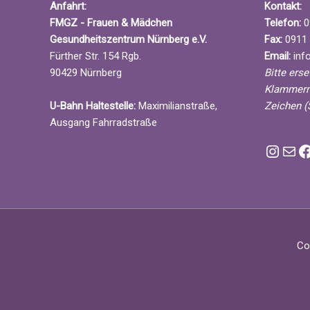
V
Anfahrt:
Kontakt:
g
e
FMGZ - Frauen & Mädchen
Telefon:
0
a
r
Gesundheitszentrum Nürnberg e.V.
Fax:
0911 
t
a
Fürther Str. 154 Rgb.
Email:
info
i
n
90429 Nürnberg
Bitte ers
o
s
Klammern
n
t
U-Bahn Haltestelle:
Maximilianstraße,
Zeichen (
a
Ausgang Fahrradstraße
l
Instagram FMGZ
E-Mai
F
t
u
n
g
e
n
Co
S
c
h
l