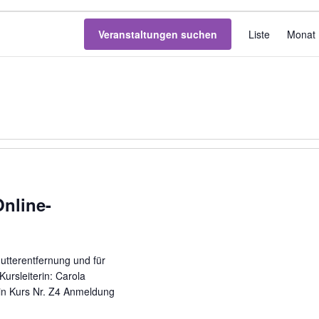
V
Veranstaltungen suchen
Liste
Monat
e
r
a
n
s
t
a
l
t
u
nline-
n
g
A
tterentfernung und für
n
ursleiterin: Carola
s
rin Kurs Nr. Z4 Anmeldung
i
c