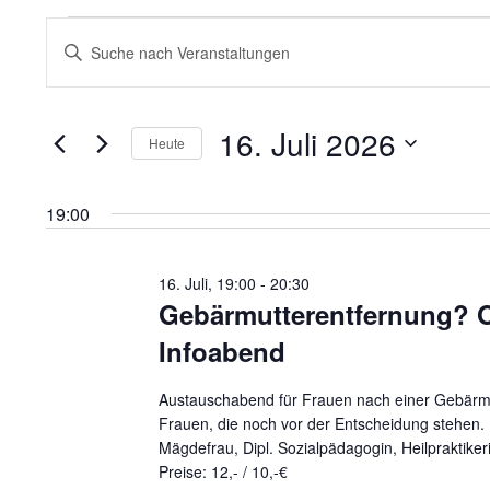
Veranstaltungen
V
B
für
e
i
16.
r
t
Juli
a
t
16. Juli 2026
2026
n
Heute
e
s
S
D
t
c
a
19:00
a
h
t
l
l
u
t
ü
16. Juli, 19:00
m
-
20:30
u
Gebärmutterentfernung? O
s
w
n
s
ä
Infoabend
g
e
h
e
l
l
n
Austauschabend für Frauen nach einer Gebärmu
w
e
Frauen, die noch vor der Entscheidung stehen. K
S
o
n
Mägdefrau, Dipl. Sozialpädagogin, Heilpraktike
u
r
.
Preise: 12,- / 10,-€
c
t