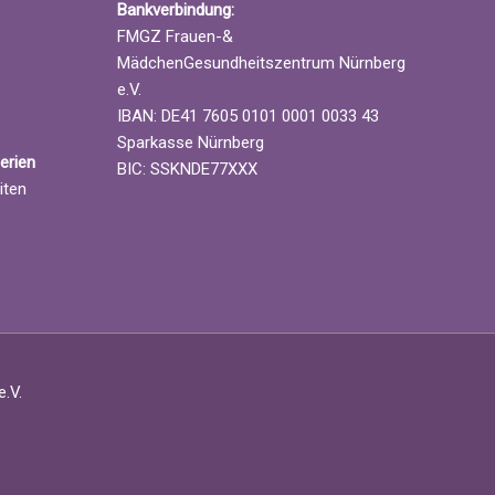
Bankverbindung:
FMGZ Frauen-&
MädchenGesundheitszentrum Nürnberg
e.V.
IBAN: DE41 7605 0101 0001 0033 43
Sparkasse Nürnberg
erien
BIC: SSKNDE77XXX
iten
.V.