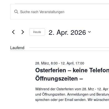
Veranstaltungen
V
B
für
e
i
2.
r
t
Apr.
a
t
2. Apr. 2026
2026
n
Heute
e
s
S
D
t
c
a
Laufend
a
h
t
l
l
u
t
ü
28. März, 8:00
m
-
12. April, 17:00
u
Osterferien – keine Telefo
s
w
n
s
ä
Öffnungszeiten –
g
e
h
e
l
l
n
Während der Osterferien vom 28. Mrz - 12. Apr 
w
e
und Öffnungszeiten. Anmeldungen und Beratung
S
o
n
sprechen oder per Email senden. Wir wünschen
u
r
.
c
t