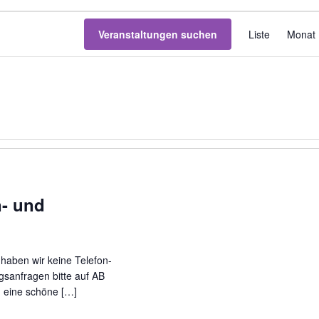
V
Veranstaltungen suchen
Liste
Monat
e
r
a
n
s
t
a
l
t
u
n- und
n
g
A
haben wir keine Telefon-
n
sanfragen bitte auf AB
s
 eine schöne […]
i
c