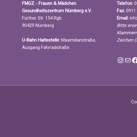
V
FMGZ - Frauen & Mädchen
Telefon:
0
g
e
Gesundheitszentrum Nürnberg e.V.
Fax:
0911 
a
r
Fürther Str. 154 Rgb.
Email:
info
t
a
90429 Nürnberg
Bitte ers
i
n
Klammern
o
s
U-Bahn Haltestelle:
Maximilianstraße,
Zeichen (
n
t
Ausgang Fahrradstraße
a
Instagram FMGZ
E-Mai
F
l
t
u
n
g
e
Co
n
S
c
h
l