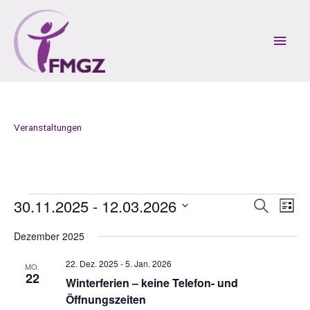
Zum
Inhalt
Hau
springen
Veranstaltungen
30.11.2025
 - 
12.03.2026
Veranstaltungen
V
V
S
L
u
e
e
i
D
c
r
r
Dezember 2025
s
a
h
a
a
t
t
e
22. Dez. 2025
-
5. Jan. 2026
e
n
n
MO.
u
22
s
s
Winterferien – keine Telefon- und
m
t
t
Öffnungszeiten
w
a
a