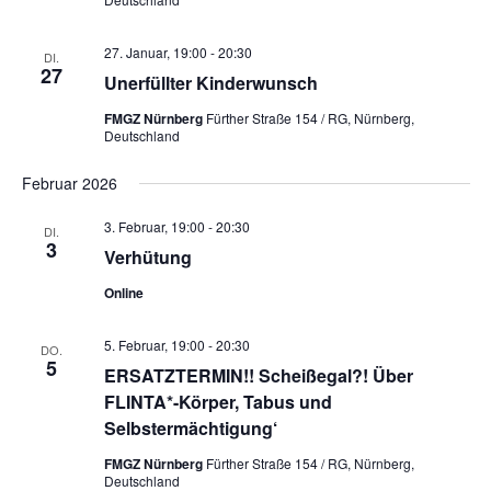
h
a
t
t
27. Januar, 19:00
-
20:30
DI.
e
i
27
Unerfüllter Kinderwunsch
n
o
,
n
FMGZ Nürnberg
Fürther Straße 154 / RG, Nürnberg,
Deutschland
N
a
Februar 2026
v
i
3. Februar, 19:00
-
20:30
DI.
g
3
Verhütung
a
t
Online
i
o
5. Februar, 19:00
-
20:30
DO.
n
5
ERSATZTERMIN!! Scheißegal?! Über
FLINTA*-Körper, Tabus und
Selbstermächtigung‘
FMGZ Nürnberg
Fürther Straße 154 / RG, Nürnberg,
Deutschland