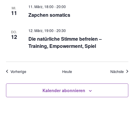
11. März, 18:00
-
20:00
MI.
11
Zapchen somatics
12. März, 19:00
-
20:30
DO.
12
Die natürliche Stimme befreien –
Training, Empowerment, Spiel
Veranstaltungen
Veran
Vorherige
Heute
Nächste
Kalender abonnieren