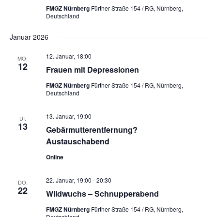
ä
FMGZ Nürnberg
Fürther Straße 154 / RG, Nürnberg,
l
l
h
Deutschland
t
t
l
u
u
e
Januar 2026
n
n
n
g
g
12. Januar, 18:00
.
MO.
e
A
12
Frauen mit Depressionen
n
n
FMGZ Nürnberg
Fürther Straße 154 / RG, Nürnberg,
S
s
Deutschland
u
i
c
c
13. Januar, 19:00
h
h
DI.
13
e
t
Gebärmutterentfernung?
u
e
Austauschabend
n
n
Online
d
-
A
N
22. Januar, 19:00
-
20:30
n
a
DO.
22
s
v
Wildwuchs – Schnupperabend
i
i
FMGZ Nürnberg
Fürther Straße 154 / RG, Nürnberg,
c
g
Deutschland