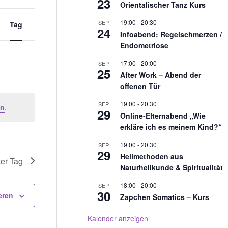
23
Orientalischer Tanz Kurs
19:00
-
20:30
SEP.
Tag
24
Infoabend: Regelschmerzen /
Endometriose
17:00
-
20:00
SEP.
25
After Work – Abend der
offenen Tür
19:00
-
20:30
SEP.
en
.
29
Online-Elternabend „Wie
erkläre ich es meinem Kind?“
19:00
-
20:30
SEP.
29
Heilmethoden aus
er Tag
Naturheilkunde & Spiritualität
18:00
-
20:00
SEP.
30
eren
Zapchen Somatics – Kurs
Kalender anzeigen