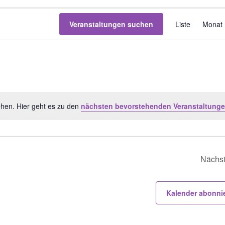
V
Veranstaltungen suchen
Liste
Monat
e
r
a
n
s
t
a
ehen. Hier geht es zu den
nächsten bevorstehenden Veranstaltung
H
l
i
t
n
u
w
n
e
Nächst
g
i
A
s
n
Kalender abonni
s
i
c