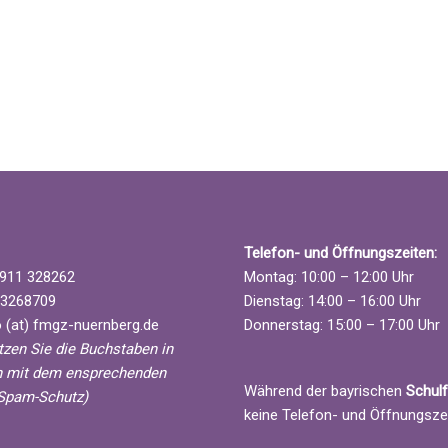
h
t
e
n
-
N
a
v
i
g
a
Telefon- und Öffnungszeiten:
t
911 328262
Montag: 10:00 – 12:00 Uhr
i
3268709
Dienstag: 14:00 – 16:00 Uhr
o
 (at) fmgz-nuernberg.de
Donnerstag: 15:00 – 17:00 Uhr
n
etzen Sie die Buchstaben in
 mit dem ensprechenden
Während der bayrischen
Schulf
Spam-Schutz)
keine Telefon- und Öffnungsze