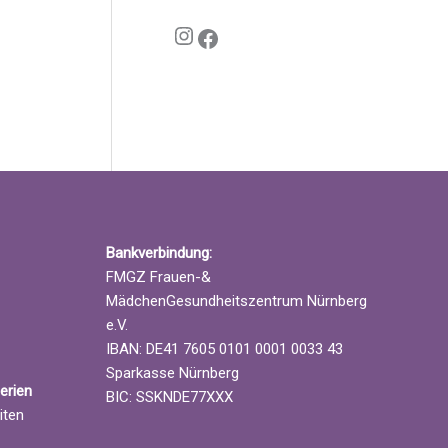
Instagram
Facebook
Bankverbindung:
FMGZ Frauen-&
MädchenGesundheitszentrum Nürnberg
e.V.
IBAN: DE41 7605 0101 0001 0033 43
Sparkasse Nürnberg
erien
BIC: SSKNDE77XXX
iten