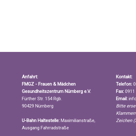
h
e
e
i
u
n
n
g
d
e
A
b
n
e
s
n
i
.
c
S
h
Anfahrt:
Kontakt:
u
t
FMGZ - Frauen & Mädchen
Telefon:
0
c
e
Gesundheitszentrum Nürnberg e.V.
Fax:
0911 
h
n
Fürther Str. 154 Rgb.
Email:
info
e
,
90429 Nürnberg
Bitte ers
n
N
Klammern
a
a
U-Bahn Haltestelle:
Maximilianstraße,
Zeichen (
c
v
Ausgang Fahrradstraße
h
i