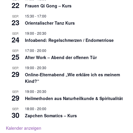
22
h
a
Frauen Qi Gong – Kurs
t
t
15:30
-
17:00
SEP.
e
i
23
Orientalischer Tanz Kurs
n
o
,
n
19:00
-
20:30
SEP.
N
24
Infoabend: Regelschmerzen / Endometriose
a
v
17:00
-
20:00
SEP.
25
i
After Work – Abend der offenen Tür
g
19:00
-
20:30
SEP.
a
29
Online-Elternabend „Wie erkläre ich es meinem
t
Kind?“
i
o
19:00
-
20:30
SEP.
29
n
Heilmethoden aus Naturheilkunde & Spiritualität
18:00
-
20:00
SEP.
30
Zapchen Somatics – Kurs
Kalender anzeigen