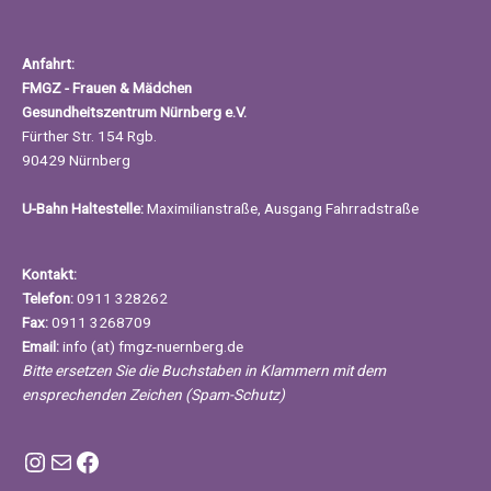
Anfahrt:
FMGZ - Frauen & Mädchen
Gesundheitszentrum Nürnberg e.V.
Fürther Str. 154 Rgb.
90429 Nürnberg
U-Bahn Haltestelle:
Maximilianstraße, Ausgang Fahrradstraße
Kontakt:
Telefon:
0911 328262
Fax:
0911 3268709
Email:
info (at) fmgz-nuernberg.de
Bitte ersetzen Sie die Buchstaben in Klammern mit dem
ensprechenden Zeichen (Spam-Schutz)
Instagram FMGZ Nürnberg
E-Mail
Facebook