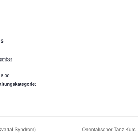
LS
tember
18:00
altungskategorie:
Ovarial Syndrom)
Orientalischer Tanz Kurs