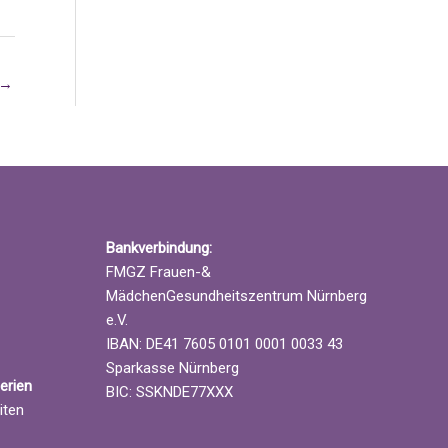
→
Bankverbindung:
FMGZ Frauen-&
MädchenGesundheitszentrum Nürnberg
e.V.
IBAN: DE41 7605 0101 0001 0033 43
Sparkasse Nürnberg
erien
BIC: SSKNDE77XXX
iten