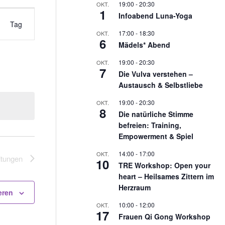
19:00
-
20:30
OKT.
1
Infoabend Luna-Yoga
Tag
17:00
-
18:30
OKT.
6
Mädels* Abend
19:00
-
20:30
OKT.
7
Die Vulva verstehen –
Austausch & Selbstliebe
19:00
-
20:30
OKT.
8
Die natürliche Stimme
befreien: Training,
Empowerment & Spiel
14:00
-
17:00
OKT.
ltungen
10
TRE Workshop: Open your
heart – Heilsames Zittern im
Herzraum
eren
10:00
-
12:00
OKT.
17
Frauen Qi Gong Workshop