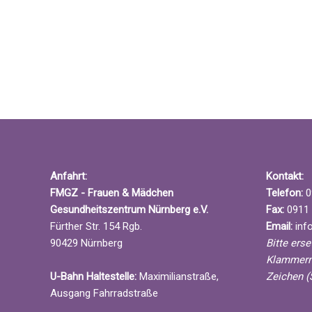
h
e
e
i
u
n
n
g
d
e
A
b
n
e
s
n
i
.
c
S
h
Anfahrt:
Kontakt:
u
t
FMGZ - Frauen & Mädchen
Telefon:
0
c
e
Gesundheitszentrum Nürnberg e.V.
Fax:
0911 
h
n
Fürther Str. 154 Rgb.
Email:
info
e
,
90429 Nürnberg
Bitte ers
n
N
Klammern
a
a
U-Bahn Haltestelle:
Maximilianstraße,
Zeichen (
c
v
Ausgang Fahrradstraße
h
i