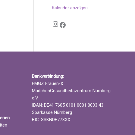
Kalender anzeigen
Instagram
Facebook
Bankverbindung:
FMGZ Frauen-&
MädchenGesundheitszentrum Nürnberg
e.V.
IBAN: DE41 7605 0101 0001 0033 43
Sparkasse Nürnberg
erien
BIC: SSKNDE77XXX
iten