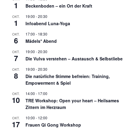
n
a
1
Beckenboden – ein Ort der Kraft
s
v
i
i
19:00
-
20:30
OKT.
1
c
g
Infoabend Luna-Yoga
h
a
17:00
-
18:30
OKT.
t
t
6
Mädels* Abend
e
i
n
o
19:00
-
20:30
OKT.
7
,
n
Die Vulva verstehen – Austausch & Selbstliebe
N
a
19:00
-
20:30
OKT.
8
v
Die natürliche Stimme befreien: Training,
i
Empowerment & Spiel
g
14:00
-
17:00
OKT.
a
10
TRE Workshop: Open your heart – Heilsames
t
Zittern im Herzraum
i
o
10:00
-
12:00
OKT.
17
n
Frauen Qi Gong Workshop