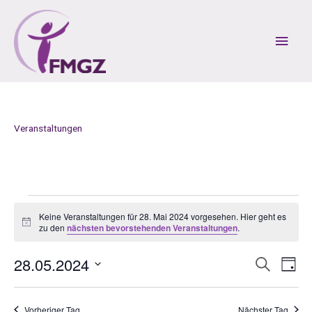
Zum
Inhalt
Hau
springen
Veranstaltungen
Veranstaltungen
Keine Veranstaltungen für 28. Mai 2024 vorgesehen. Hier geht es
für
H
zu den
nächsten bevorstehenden Veranstaltungen
.
28.
i
n
Mai
28.05.2024
w
V
V
S
2024
T
e
u
e
e
i
a
D
c
r
r
s
g
a
h
a
a
Vorheriger Tag
Nächster Tag